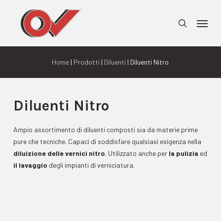
Skip
Menu
to
search
main
content
Home
|
Prodotti
|
Diluenti
| Diluenti Nitro
Diluenti Nitro
Ampio assortimento di diluenti composti sia da materie prime
pure che tecniche. Capaci di soddisfare qualsiasi esigenza nella
diluizione delle vernici nitro
. Utilizzato anche per
la pulizia
ed
il lavaggio
degli impianti di verniciatura.