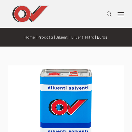
Skip
Menu
to
search
main
content
Home
|
Prodotti
|
Diluenti
|
Diluenti Nitro
| Euros