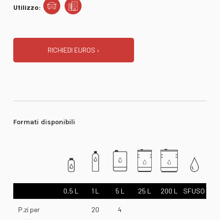
Utilizzo:
RICHIEDI EUROS ›
Formati disponibili
0,5 L
1 L
5 L
25 L
200 L
SFUSO
P.zi per
20
4