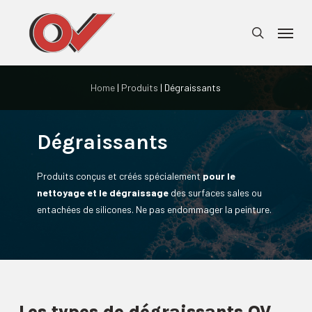
Skip
Menu
to
search
main
content
Home
|
Produits
| Dégraissants
Dégraissants
Produits conçus et créés spécialement
pour le
nettoyage et le dégraissage
des surfaces sales ou
entachées de silicones. Ne pas endommager la peinture.
Les types de dégraissants OV