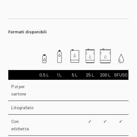
Formati disponibili
0,5 L
1 L
5 L
25 L
200 L
SFUSO
P.zi per
cartone
Litografato
Con
✓
✓
✓
etichetta