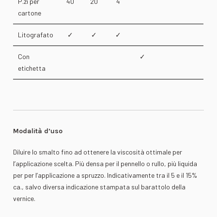
P.zi per
40
20
4
cartone
Litografato
✓
✓
✓
Con
✓
etichetta
Modalità d’uso
Diluire lo smalto fino ad ottenere la viscosità ottimale per
l’applicazione scelta. Più densa per il pennello o rullo, più liquida
per per l’applicazione a spruzzo. Indicativamente tra il 5 e il 15%
ca., salvo diversa indicazione stampata sul barattolo della
vernice.