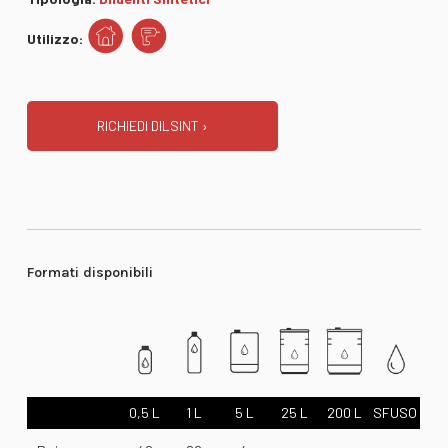
Utilizzo:
RICHIEDI DILSINT ›
Formati disponibili
0,5 L
1 L
5 L
25 L
200 L
SFUSO