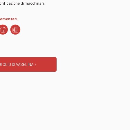
brificazione di macchinari.
ementari
I OLIO DI VASELINA ›