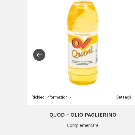
ettagli ›
Richiedi informazioni ›
Dettagli ›
PASTA LAVAMANI
Complementare