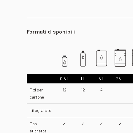
Formati disponibili
0,5 L
1 L
5 L
25 L
P.zi per
12
12
4
cartone
Litografato
Con
✓
✓
✓
✓
etichetta