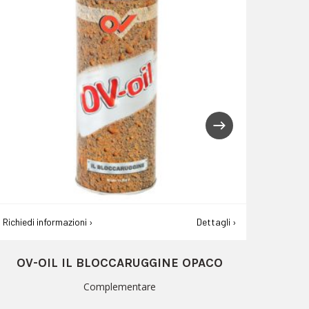
Richiedi informazioni ›
Dettagli ›
Richiedi
VERNICE SPARTITRAFFICO
SOLUZ
Complementare